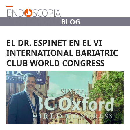
Skip
to
Open
Close
content
BLOG
mobile
mobile
menu
menu
EL DR. ESPINET EN EL VI
INTERNATIONAL BARIATRIC
CLUB WORLD CONGRESS